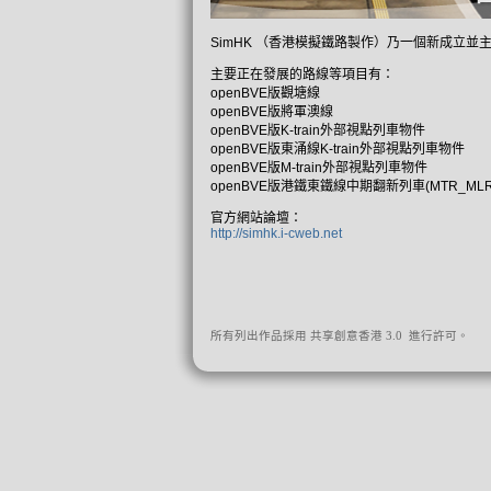
SimHK （香港模擬鐵路製作）乃一個新成立並
主要正在發展的路線等項目有：
openBVE版觀塘線
openBVE版將軍澳線
openBVE版K-train外部視點列車物件
openBVE版東涌線K-train外部視點列車物件
openBVE版M-train外部視點列車物件
openBVE版港鐵東鐵線中期翻新列車(MTR_M
官方網站論壇：
http://simhk.i-cweb.net
所有列出作品採用 共享創意香港 3.0 進行許可。