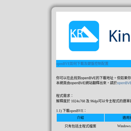
openBVE如何下載及鍵盤控制配置
你可以在此找到openBVE的下載地址。但如果你
本網頁由openBVE網站翻釋出來，請於
openB
程式需求：
解釋度於 1024x768 及 96dpi可以令主程
1.1) 下載openBVE：
介紹
適用
Windows,
只有包括主程式檔案