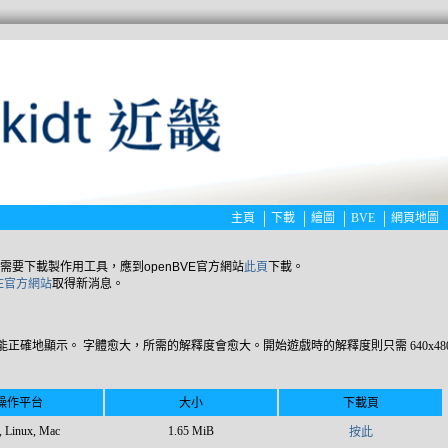
主頁
下載
繪圖
BVE
網頁地圖
需要下載製作用工具，應到openBVE官方網站
此頁
下載。
VE官方網站
取得新消息。
式的選單能正確地顯示。 字體愈大，所需的解釋度會愈大。開始遊戲時的解釋度則只需 640x48
操作平台
大小
下載頁
 Linux, Mac
1.65 MiB
按此