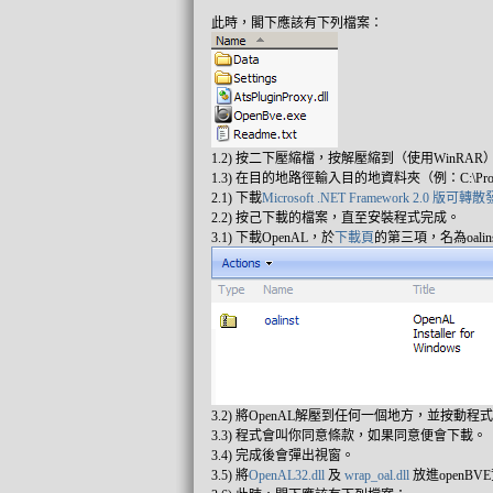
此時，閣下應該有下列檔案：
1.2) 按二下壓縮檔，按解壓縮到（使用WinRAR
1.3) 在目的地路徑輸入目的地資料夾（例：C:\Program
2.1) 下載
Microsoft .NET Framework 2.0 版可轉
2.2) 按己下載的檔案，直至安裝程式完成。
3.1) 下載OpenAL，於
下載頁
的第三項，名為oali
3.2) 將OpenAL解壓到任何一個地方，並按動程
3.3) 程式會叫你同意條款，如果同意便會下載。
3.4) 完成後會彈出視窗。
3.5) 將
OpenAL32.dll
及
wrap_oal.dll
放進openBVE