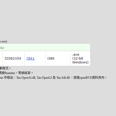
p.exe)
並按動程式。
按Runtime，等候結束。
\bin 中取出：Tao.OpenAl.dll, Tao.OpenGl 及 Tao.Sdl.dll ，放進openBVE資料夾內。