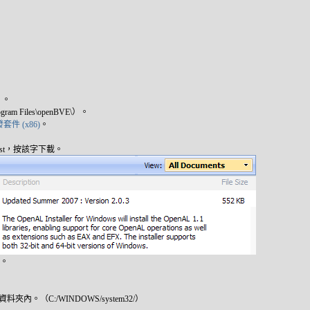
）。
 Files\openBVE\）。
散發套件 (x86)
。
nst，按該字下載。
式。
資料夾內。（C:/WINDOWS/system32/）