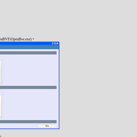
nBVE\OpenBve.exe)。
。