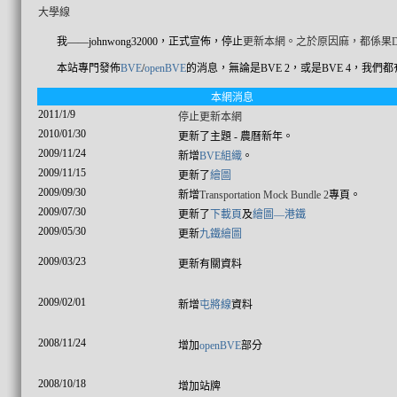
大學線
我——johnwong32000，正式宣佈，停止
更新本網。之於原因麻，都係果D
本站專門發佈
BVE
/
openBVE
的消息，無論是BVE 2，或是BVE 4，我們
本網消息
2011/1/9
停止更新本網
2010/01/30
更新了主題 - 農曆新年。
2009/11/24
新增
BVE組織
。
2009/11/15
更新了
繪圖
2009/09/30
新增
Transportation Mock Bundle 2
專頁。
2009/07/30
更新了
下載頁
及
繪圖—港鐵
2009/05/30
更新
九鐵繪圖
2009/03/23
更新有關資料
2009/02/01
新增
屯將線
資料
2008/11/24
增加
openBVE
部分
2008/10/18
增加站牌