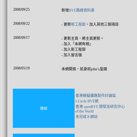
2008/09/25
新增
BVE路線資料庫
2008/09/22
- 更新
新工程部
，加入其他三個項目
2008/09/17
- 更新主頁，將主頁更新。
- 加入「本網有相」
- 加入新工程部
- 加入留言版
2008/05/19
本網開張，前身前john’s皇國
香港模擬鐵路製作討論區
I-Circle BVE網
香港 openBVE 開發及研究中心
連結
eFilm World
未完成〥網站